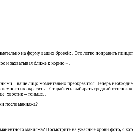
имательно на форму ваших бровей: . Это легко поправить пинцето
с и захватывая ближе к корню – .
шными – ваше лицо моментально преобразится. Теперь необходимо
 немного их окрасить. . Старайтесь выбирать средний оттенок к
ще, хвостик – тоньше. .
аки после макияжа?
ерманентного макияжа? Посмотрите на ужасные брови фото, с ко