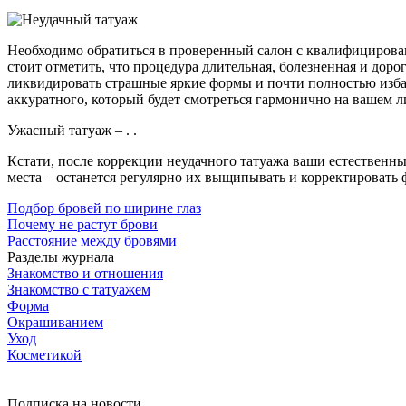
Необходимо обратиться в проверенный салон с квалифицирова
стоит отметить, что процедура длительная, болезненная и доро
ликвидировать страшные яркие формы и почти полностью изба
аккуратного, который будет смотреться гармонично на вашем л
Ужасный татуаж – . .
Кстати, после коррекции неудачного татуажа ваши естественные
места – останется регулярно их выщипывать и корректировать 
Подбор бровей по ширине глаз
Почему не растут брови
Расстояние между бровями
Разделы журнала
Знакомство и отношения
Знакомство с татуажем
Форма
Окрашиванием
Уход
Косметикой
Подписка на новости