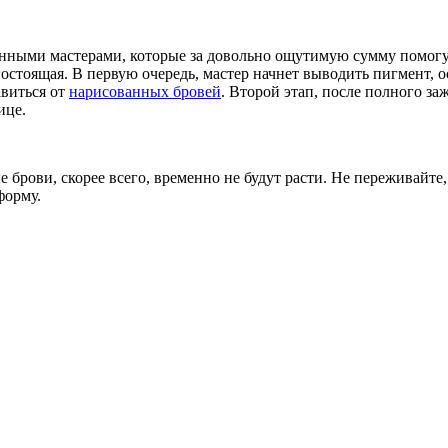
нными мастерами, которые за довольно ощутимую сумму помогут
гостоящая. В первую очередь, мастер начнет выводить пигмент, 
виться от
нарисованных бровей
. Второй этап, после полного за
ице.
 брови, скорее всего, временно не будут расти. Не переживайте,
форму.