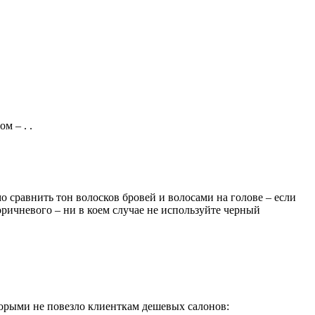
м – . .
 сравнить тон волосков бровей и волосами на голове – если
оричневого – ни в коем случае не используйте черный
торыми не повезло клиенткам дешевых салонов: