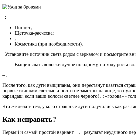
. :
Пинцет;
Щеточка-расческа;
;
Косметика (при необходимости).
. Установите источник света рядом с зеркалом и посмотрите вн
Выщипывать волоски лучше по одному, по ходу роста воло
– .
После того, как дуги выщипаны, они перестанут казаться стра
первые слишком светлые и почти не заметны на лице, то нужно
карандаш, если ваши волосы светлее черного! . : «голова» - тол
Что же делать тем, у кого страшные дуги получились как раз-т
Как исправить?
Первый и самый простой вариант – . - результат неудачного п