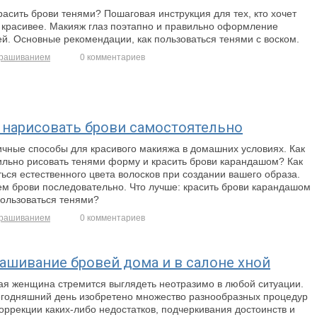
расить брови тенями? Пошаговая инструкция для тех, кто хочет
ь красивее. Макияж глаз поэтапно и правильно оформление
й. Основные рекомендации, как пользоваться тенями с воском.
рашиванием
0 комментариев
 нарисовать брови самостоятельно
ичные способы для красивого макияжа в домашних условиях. Как
ильно рисовать тенями форму и красить брови карандашом? Как
ься естественного цвета волосков при создании вашего образа.
ем брови последовательно. Что лучше: красить брови карандашом
пользоваться тенями?
рашиванием
0 комментариев
ашивание бровей дома и в салоне хной
ая женщина стремится выглядеть неотразимо в любой ситуации.
егодняшний день изобретено множество разнообразных процедур
оррекции каких-либо недостатков, подчеркивания достоинств и