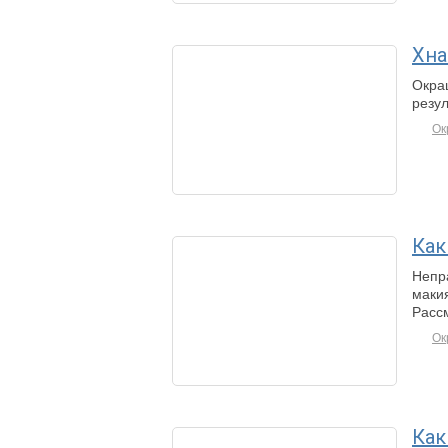
Хна
Окра
резул
Ок
Как
Непр
маки
Расс
Ок
Как