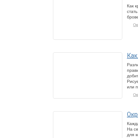
Как к
стат
брове
Ок
Как
Разл
прав
добит
Рису
или 
Ок
Окр
Кажд
На с
для к