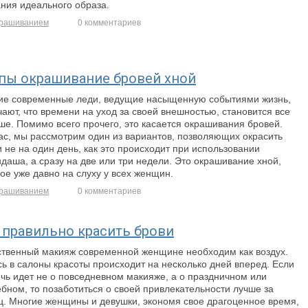
ания идеального образа.
рашиванием
0 комментариев
пы окрашивание бровей хной
ие современные леди, ведущие насыщенную событиями жизнь,
ают, что времени на уход за своей внешностью, становится все
ше. Помимо всего прочего, это касается окрашивания бровей.
ас, мы рассмотрим один из вариантов, позволяющих окрасить
 не на один день, как это происходит при использовании
даша, а сразу на две или три недели. Это окрашивание хной,
ое уже давно на слуху у всех женщин.
рашиванием
0 комментариев
 правильно красить брови
ственный макияж современной женщине необходим как воздух.
ь в салоны красоты происходит на несколько дней вперед. Если
чь идет не о повседневном макияже, а о праздничном или
бном, то позаботиться о своей привлекательности лучше за
ц. Многие женщины и девушки, экономя свое драгоценное время,