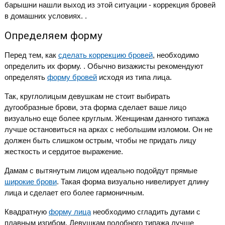
барышни нашли выход из этой ситуации - коррекция бровей
в домашних условиях. .
Определяем форму
Перед тем, как
сделать коррекцию бровей
, необходимо
определить их форму. . Обычно визажисты рекомендуют
определять
форму бровей
исходя из типа лица.
Так, круглолицым девушкам не стоит выбирать
дугообразные брови, эта форма сделает ваше лицо
визуально еще более круглым. Женщинам данного типажа
лучше остановиться на арках с небольшим изломом. Он не
должен быть слишком острым, чтобы не придать лицу
жесткость и сердитое выражение.
Дамам с вытянутым лицом идеально подойдут прямые
широкие брови
. Такая форма визуально нивелирует длину
лица и сделает его более гармоничным.
Квадратную
форму лица
необходимо сгладить дугами с
плавным изгибом. Девушкам подобного типажа лучше